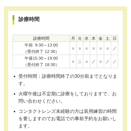
診療時間
診療時間
月
火
水
木
金
土
日
午前
9:30～13:00
○
○
○
○
○
○
／
（受付終了 12:30）
午後
15:30～19:00
○
△
○
／
○
／
／
（受付終了 18:30）
受付時間：診療時間終了の30分前までとなりま
す。
火曜午後は不定期に診療をしておりますで、お
問い合わせください。
コンタクトレンズ未経験の方は装用練習の時間
を要しますのでお電話での事前予約をお願いし
ます。